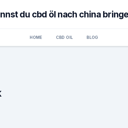
nnst du cbd öl nach china bring
HOME
CBD OIL
BLOG
k