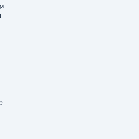
pi
d
e