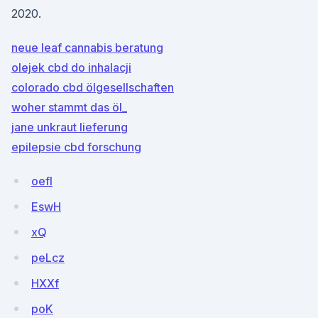
2020.
neue leaf cannabis beratung
olejek cbd do inhalacji
colorado cbd ölgesellschaften
woher stammt das öl_
jane unkraut lieferung
epilepsie cbd forschung
oefI
EswH
xQ
peLcz
HXXf
poK