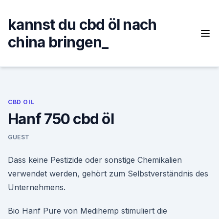
Skip
to
kannst du cbd öl nach
content
china bringen_
CBD OIL
Hanf 750 cbd öl
GUEST
Dass keine Pestizide oder sonstige Chemikalien
verwendet werden, gehört zum Selbstverständnis des
Unternehmens.
Bio Hanf Pure von Medihemp stimuliert die