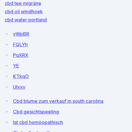
cbd tee migräne
cbd oil windhoek
cbd water portland
yWpBR
FQLYh
PqXRX
YE
KTkqO
UIxxv
Cbd blume zum verkauf in south carolina
Cbd gesichtspeeling
Ist cbd homöopathisch