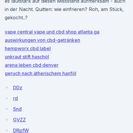
es lautstark auf diesen Missstand aufmerksam - auch
in der Nacht. Quitten: wie einfrieren? Roh, am Stück,
gekocht..?
vape central vape und cbd shop atlanta ga
auswirkungen von cbd-getränken
hempworx cbd label
unkraut stift haschöl
arena leben cbd denver
geruch nach ätherischem hanföl
DDz
rd
Snd
GVZZ
DRpfW