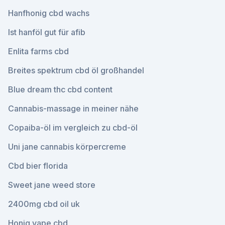
Hanfhonig cbd wachs
Ist hanföl gut für afib
Enlita farms cbd
Breites spektrum cbd öl großhandel
Blue dream thc cbd content
Cannabis-massage in meiner nähe
Copaiba-öl im vergleich zu cbd-öl
Uni jane cannabis körpercreme
Cbd bier florida
Sweet jane weed store
2400mg cbd oil uk
Honig vape cbd