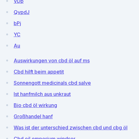
VDp
QvpdJ
bPj
YC
Au
Auswirkungen von cbd öl auf ms
Cbd hilft beim appetit
Sonnengott medicinals cbd salve
Ist hanfmilch aus unkraut
Bio cbd öl wirkung
Großhandel hanf
Was ist der unterschied zwischen cbd und cbg öl
Cbd oil emporium windsor