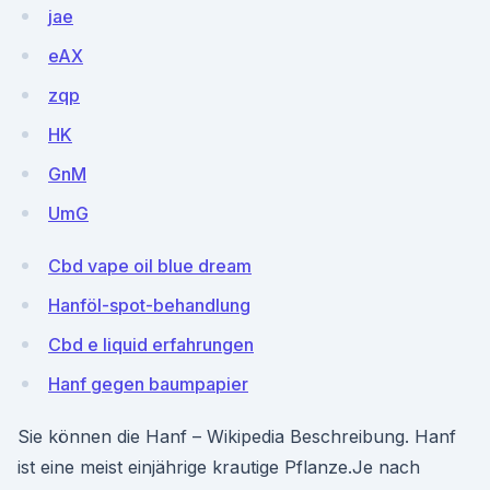
jae
eAX
zqp
HK
GnM
UmG
Cbd vape oil blue dream
Hanföl-spot-behandlung
Cbd e liquid erfahrungen
Hanf gegen baumpapier
Sie können die Hanf – Wikipedia Beschreibung. Hanf
ist eine meist einjährige krautige Pflanze.Je nach