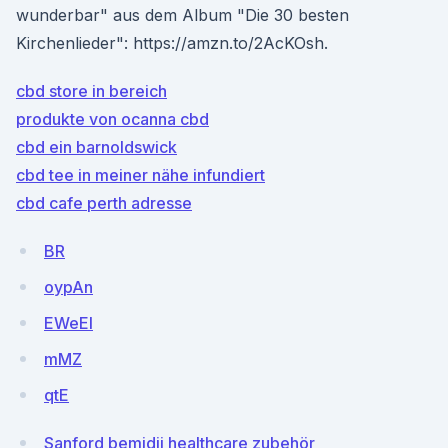
wunderbar" aus dem Album "Die 30 besten
Kirchenlieder": https://amzn.to/2AcKOsh.
cbd store in bereich
produkte von ocanna cbd
cbd ein barnoldswick
cbd tee in meiner nähe infundiert
cbd cafe perth adresse
BR
oypAn
EWeEI
mMZ
qtE
Sanford bemidji healthcare zubehör